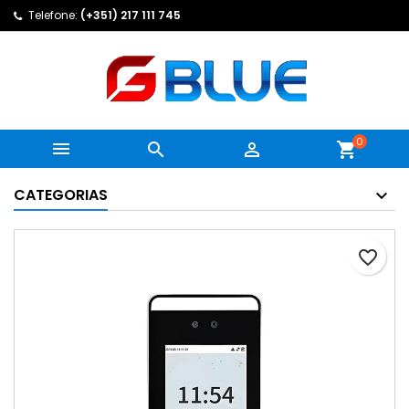
Telefone:
(+351) 217 111 745
0



shopping_cart
CATEGORIAS
favorite_border