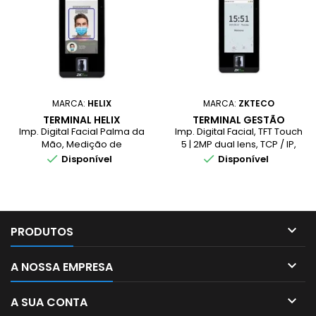
MARCA:
HELIX
MARCA:
ZKTECO
TERMINAL HELIX
TERMINAL GESTÃO
BIOMÉTRICO REC. FACIAL
ACESSOS REC. FACIAL
Imp. Digital Facial Palma da
Imp. Digital Facial, TFT Touch
PALMA ID M.
Mão, Medição de
5 | 2MP dual lens, TCP / IP,
TEMPERATURA
Temperatura simultânea,
Wi-Fi | RS485, 10.000


Disponível
Disponível
Margem de Erro de 0.3ºC
Registos | 6.000 Templates
até 50 Cm, TFT Touch 5 |
Faciais, 10.000 Imp. Digital |
200.000 Registos, 6.000
200.000 Log, Áudio
Templates Faciais | 6.000
Loudspeaker | 1 ano
Imp. Digital, 3.000
Garantia, Compatív...

PRODUTOS
Templates da Palma | 1 ano
Garantia,

A NOSSA EMPRESA

A SUA CONTA