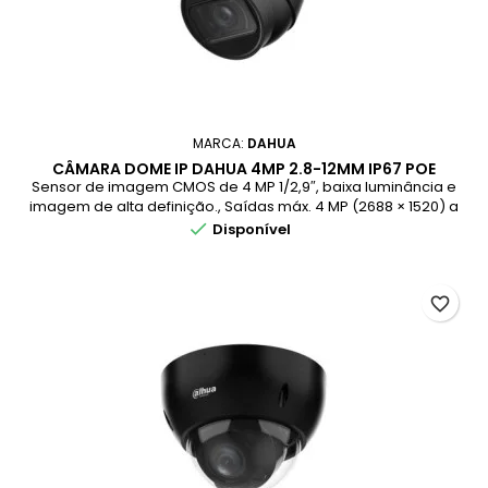
MARCA:
DAHUA
CÂMARA DOME IP DAHUA 4MP 2.8-12MM IP67 POE
PRETO
Sensor de imagem CMOS de 4 MP 1/2,9″, baixa luminância e
imagem de alta definição., Saídas máx. 4 MP (2688 × 1520) a
20 fps e suporta 2560 × 1440 (2560 × 1440) a 25/30 fps.,

Disponível
Codec H.265, alta taxa de compressão, taxa de bits
ultrabaixa., LED IR
favorite_border