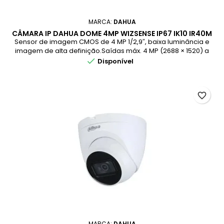
MARCA:
DAHUA
CÂMARA IP DAHUA DOME 4MP WIZSENSE IP67 IK10 IR40M
2.7-12MM
Sensor de imagem CMOS de 4 MP 1/2,9″, baixa luminância e
imagem de alta definição.Saídas máx. 4 MP (2688 × 1520) a
20 fps e suporta 2560 × 1440 (2560 × 1440) a 25/30 fps.Codec

Disponível
H.265, alta taxa de compressão, taxa de bits ultrabaixa.
favorite_border
MARCA:
DAHUA