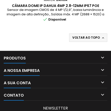
CÂMARA DOME IP DAHUA 4MP 2.8-12MM IP67 POE
Sensor de imagem CMOS de 4 MP 1/2,9″, baixa luminância e
imagem de alta definição., Saídas máx. 4 MP (2688 × 1520) a
20 fps e suporta 2560 × 1440 (2560 × 1440) a 25/30 fps.,

Disponível
Codec H.265, alta taxa de compressão, taxa de bits
ultrabaixa.
VOLTAR AO TOPO


PRODUTOS

A NOSSA EMPRESA

A SUA CONTA

CONTATO
NEWSLETTER