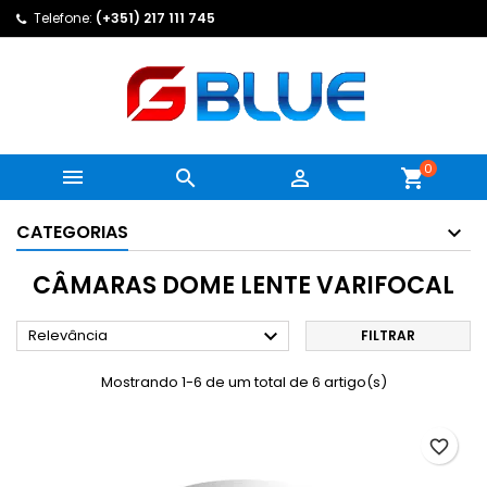
Telefone:
(+351) 217 111 745
0



shopping_cart
CATEGORIAS
CÂMARAS DOME LENTE VARIFOCAL

Relevância
FILTRAR
Mostrando 1-6 de um total de 6 artigo(s)
favorite_border