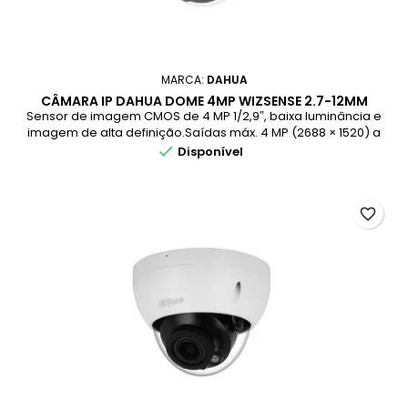
MARCA:
DAHUA
CÂMARA IP DAHUA DOME 4MP WIZSENSE 2.7-12MM
IR40M IP67 POE IK10 SMD PLUS
Sensor de imagem CMOS de 4 MP 1/2,9″, baixa luminância e
imagem de alta definição.Saídas máx. 4 MP (2688 × 1520) a
20 fps e suporta 2560 × 1440 (2560 × 1440) a 25/30 fps.Codec

Disponível
H.265, alta taxa de compressão, taxa de bits ultrabaixa.
favorite_border