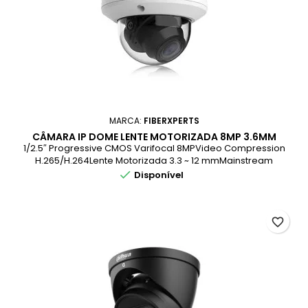
MARCA:
FIBERXPERTS
CÂMARA IP DOME LENTE MOTORIZADA 8MP 3.6MM
IR30M IP66 POE
1/2.5″ Progressive CMOS Varifocal 8MPVideo Compression
H.265/H.264Lente Motorizada 3.3 ~ 12 mmMainstream
4K(3840×2160)Video Analytics | Face DetectionMicrofone |

Disponível
Cartão SD | Triple Stream | ROIMax.IR até 30m | DC 12V/POE
favorite_border