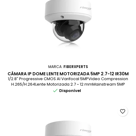
MARCA:
FIBERXPERTS
CÂMARA IP DOME LENTE MOTORIZADA 5MP 2.7-12 IR30M
IP66 POE AI SERIES
1/2.8″ Progressive CMOS AI Varifocal 5MPVideo Compression
H.265/H.264Lente Motorizada 2.7 ~ 12 mmMainstream 5MP
(2592×1944)Video Analytics | Face DetectionMicrofone |

Disponível
Cartão SD | BLC | Triple Stream | ROIMax.IR até 35m
favorite_border