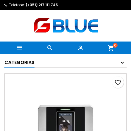
Telefone:
(+351) 217 111 745
0



shopping_cart
CATEGORIAS
favorite_border