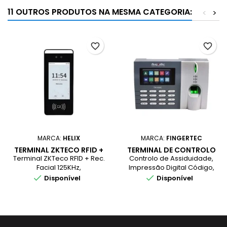
11 OUTROS PRODUTOS NA MESMA CATEGORIA:
<
>
favorite_border
favorite_border
MARCA:
HELIX
MARCA:
FINGERTEC
TERMINAL ZKTECO RFID +
TERMINAL DE CONTROLO
REC. FACIAL 125KHZ
DE ASSIDUIDADES
Terminal ZKTeco RFID + Rec.
Controlo de Assiduidade,
IMPRESSÃO DIGITAL
Facial 125KHz,
Impressão Digital Código,
CÓDIGO
10.000 Utilizadores, 200.000


Disponível
Disponível
Registos, Display
Policromático 2.8? TFT, 3
Anos de Garantia,
Compatível com Software
2Smart HRM Cloud Ver