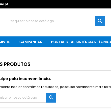
ue.pt

IVEIS
CAMPANHAS
PORTAL DE ASSISTÊNCIAS TÉCNIC
S PRODUTOS
lpe pela inconveniência.
ento não encontrámos resultados, pesquise novamente mais tarde
