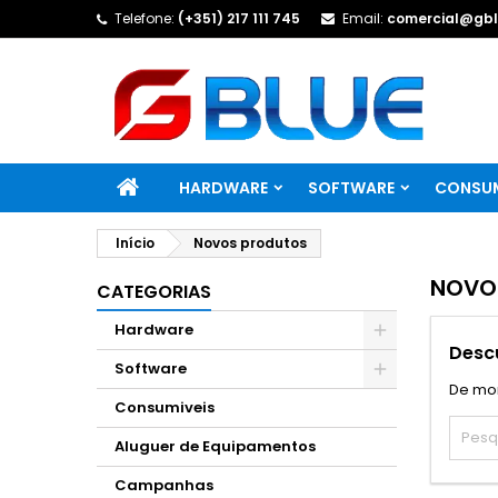
Telefone:
(+351) 217 111 745
Email:
comercial@gbl
HARDWARE
SOFTWARE
CONSUM
Início
Novos produtos
NOVO
CATEGORIAS
Hardware
Descu
Software
De mom
Consumiveis
Aluguer de Equipamentos
Campanhas