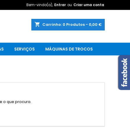
Bem-vindo(a),
Entrar
ou
Criar uma conta
shopping_cart
Carrinho:
0
Produtos - 0,00 €
AS
SERVIÇOS
MÁQUINAS DE TROCOS
 o que procura.