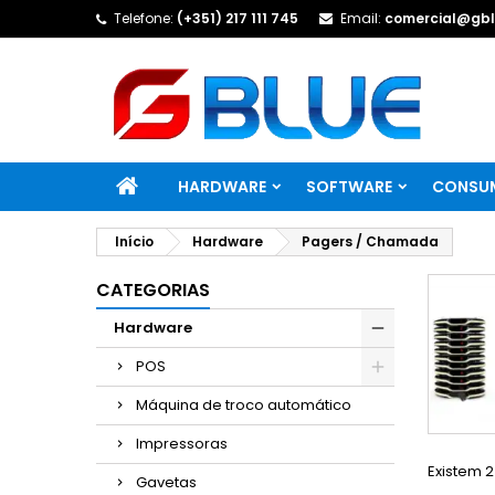
Telefone:
(+351) 217 111 745
Email:
comercial@gbl
HARDWARE
SOFTWARE
CONSUM
Início
Hardware
Pagers / Chamada
CATEGORIAS
Hardware
POS
Máquina de troco automático
Impressoras
Existem 2
Gavetas