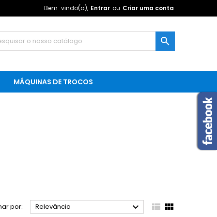
Bem-vindo(a),
Entrar
ou
Criar uma conta

MÁQUINAS DE TROCOS



ar por:
Relevância