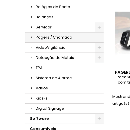
Relógios de Ponto
Balanças
Servidor
Pagers / Chamada
VideoVigilância
Detecção de Metais
TPA
PAGER
Pack S
Sistema de Alarme
com te
rece
Vários
prátic
Mostrando
com
Kiosks
c
artigo(s)
Digital Signage
Software
Consumiveis