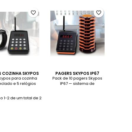
favorite_border
favorite_border
S COZINHA SKYPOS
PAGERS SKYPOS IP67
kypos para cozinha
Pack de 10 pagers Skypos
clado e 5 relógios
IP67 — sistema de
ptores — sistema
chamada com tecnologia
o e resistente para
FM, à prova de água e ideal
 1-2 de um total de 2
unicação entre
para restauração, clínicas
ozinha e sala.
e atendimento por senha.