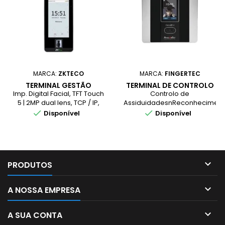
MARCA:
ZKTECO
MARCA:
FINGERTEC
TERMINAL GESTÃO
TERMINAL DE CONTROLO
ACESSOS REC. FACIAL
DE ASSIDUIDADES FACE ID
Imp. Digital Facial, TFT Touch
Controlo de
4
5 | 2MP dual lens, TCP / IP,
AssiduidadesnReconhecimen
Wi-Fi | RS485, 10.000
Facial Código RFIDnCâmara


Disponível
Disponível
Registos | 6.000 Templates
de Alta Resoluçãon10.000
Faciais, 10.000 Imp. Digital |
Utilizadores | 100.000
200.000 Log, Áudio
RegistosnDisplay
Loudspeaker | 1 ano
Policromatico 3 65K
Garantia, Compatív...
Coresn3 Anos de

PRODUTOS
GarantiaCompatível com
Software 2Smart HRM Cloud

A NOSSA EMPRESA

A SUA CONTA