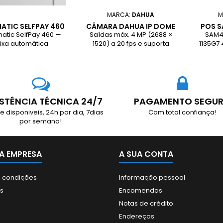
MARCA:
DAHUA
M
ATIC SELFPAY 460
CÂMARA DAHUA IP DOME
POS S
4MP WIZSENSE 2.8MM
atic SelfPay 460 —
Saídas máx. 4 MP (2688 ×
SAM4
IP67 IR30M
ixa automática
1520) a 20 fps e suporta
1135G7
ompacta para
2560 × 1440 a 25/30
agamentos em
fps.Distância focal 2,8
ário, com receção
mmCodec H.265, alta taxa
moedas e notas,
de compressão, taxa de
ão automática de
bits ultrabaixa. LED IR
o falso e retorno de
integrado e máx. a
STÊNCIA TÉCNICA 24/7
PAGAMENTO SEGU
— ideal para pontos
distância de iluminação é
 disponiveis, 24h por dia, 7dias
Com total confiança!
nda movimentados.
de 30 m
por semana!
A EMPRESA
A SUA CONTA
 condições
Informação pessoal
s
Encomendas
Notas de crédito
Endereços