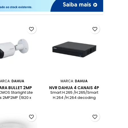
favorite_border
favorite_border
ARCA:
DAHUA
MARCA:
DAHUA
RA BULLET 2MP
NVR DAHUA 4 CANAIS 4P
E 2 H265 SD POE
POE 80MBPS 1HDD SMD
 CMOS Starlight Lite
Smart H.265 /H.265/Smart
PLUS HDMI
s 2MP2MP (1920 x
H.264 /H.264 decoding
5/30 fpsROI, SMART
formatMax. decoding
.265Lente Focal Fixa
capability: 6 × 1080p@30 fps.
| RotationDWDR, 3D
Supports adaptiv
favorite_border
favorite_border
NR, HLC, BLC |
decodingAI by camera:
rmarkingMicro SD
perimeter protection,and