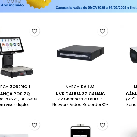
favorite_border
favorite_border
RCA:
ZONERICH
MARCA:
DAHUA
M
LANÇA POS ZQ-
NVR DAHUA 32 CANAIS
CÂMA
ACS300
380MBPS 8HDD WIZSENSE
SÉRI
ça POS ZQ-ACS300
32 Channels 2U 8HDDs
1/2.7″
HDMI
m visor duplo,
Network Video Recorder32-
Serie
ressora térmica
channel 1080p self-
1080)@2
rada e capacidade
adaptive decoding
H.264/H
 15 kg — solução
capability.Max.
3.6mm 
favorite_border
favorite_border
ta e compacta para
1024/1024/800Mbps
D
ntos de venda.
wate