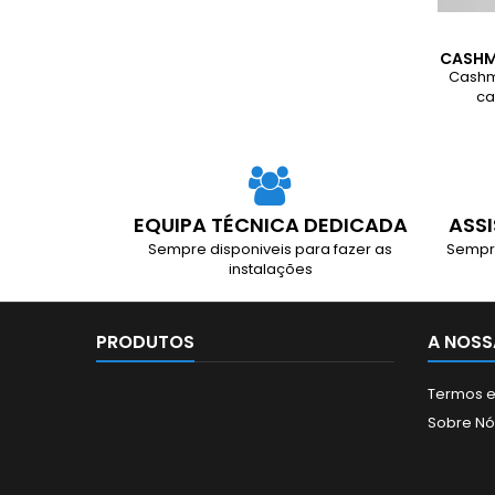
CASHM
Cashm
ca
c
p
numer
de 
deteç
dinheir
EQUIPA TÉCNICA DEDICADA
ASSI
troco 
Sempre disponiveis para fazer as
Sempre
de ve
instalações
PRODUTOS
A NOSS
Termos e
Sobre Nó