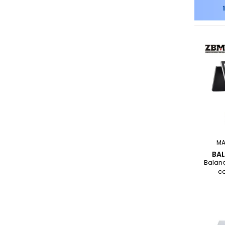
MA
BA
Balan
co
imp
integ
até
comple
po