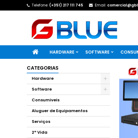
Telefone:
(+351) 217 111 745
Email:
comercial@gbl
HARDWARE
SOFTWARE
CONSUM
CATEGORIAS
Hardware
Software
Consumiveis
Aluguer de Equipamentos
Serviços
2ª Vida