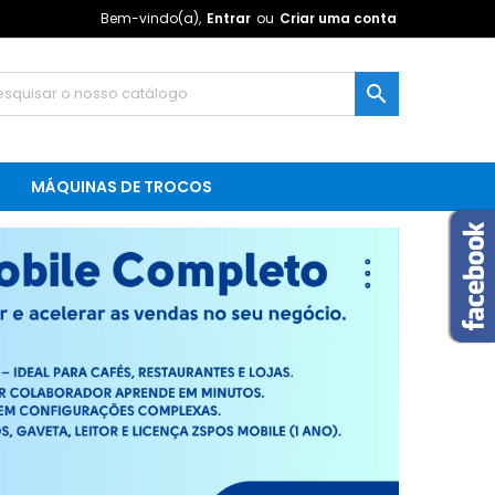
Bem-vindo(a),
Entrar
ou
Criar uma conta

MÁQUINAS DE TROCOS