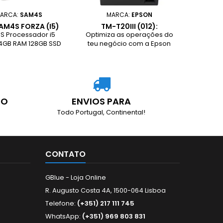
ARCA:
SAM4S
MARCA:
EPSON
AM4S FORZA (I5)
TM-T20III (012):
ETHERNET, PS, BLK, EU
S Processador i5
Optimiza as operações do
 4GB RAM 128GB SSD
teu negócio com a Epson
TM-T20III (012). Compacta,
rápida e económica, esta
impressora POS é a
escolha ideal para
impressão de recibos de
alta qualidade.
RO
ENVIOS PARA
Todo Portugal, Continental!
CONTATO
GBlue - Loja Online
R. Augusto Costa 4A, 1500-064 Lisboa
Telefone:
(+351) 217 111 745
WhatsApp:
(+351) 969 803 831