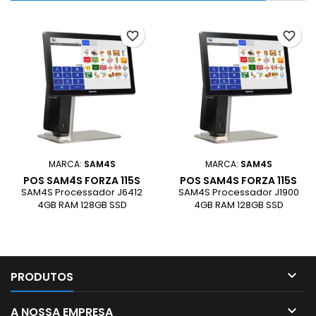
favorite_border
favorite_border
MARCA:
SAM4S
MARCA:
SAM4S
POS SAM4S FORZA 115S
POS SAM4S FORZA 115S
(J6412)
(J1900)
SAM4S Processador J6412
SAM4S Processador J1900
4GB RAM 128GB SSD
4GB RAM 128GB SSD

PRODUTOS

A NOSSA EMPRESA