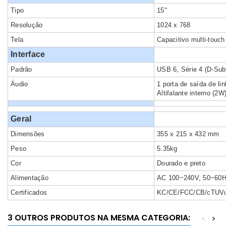
Tipo
15"
Resolução
1024 x 768
Tela
Capacitivo multi-touc
Interface
Padrão
USB 6, Série 4 (D-Sub
Áudio
1 porta de saída de li
Altifalante interno (2W
Geral
Dimensões
355 x 215 x 432 mm
Peso
5.35kg
Cor
Dourado e preto
Alimentação
AC 100~240V, 50~60H
Certificados
KC/CE/FCC/CB/cTUVu
3 OUTROS PRODUTOS NA MESMA CATEGORIA:
<
>