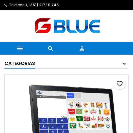
Telefone:
(+351) 217 111 745



CATEGORIAS
favorite_border