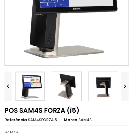


POS SAM4S FORZA (i5)
Referência
SAM4SFORZAi5
Marca
SAM4S
SAM4S