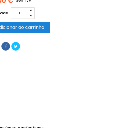
00 €
Sem IVA
dade
dicionar ao carrinho