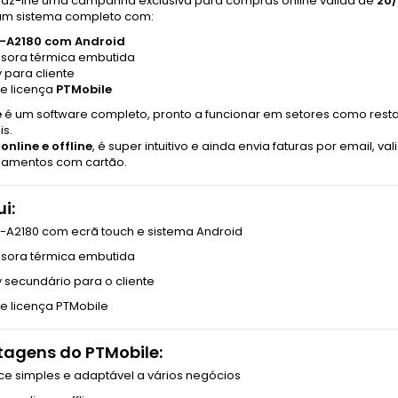
traz-lhe uma campanha exclusiva para compras online válida de
20/
m sistema completo com:
-A2180 com Android
ssora térmica embutida
y para cliente
de licença
PTMobile
e
é um software completo, pronto a funcionar em setores como restaur
is.
a
online e offline
, é super intuitivo e ainda envia faturas por email, v
amentos com cartão.
ui:
-A2180 com ecrã touch e sistema Android
sora térmica embutida
y secundário para o cliente
de licença PTMobile
agens do PTMobile:
ace simples e adaptável a vários negócios