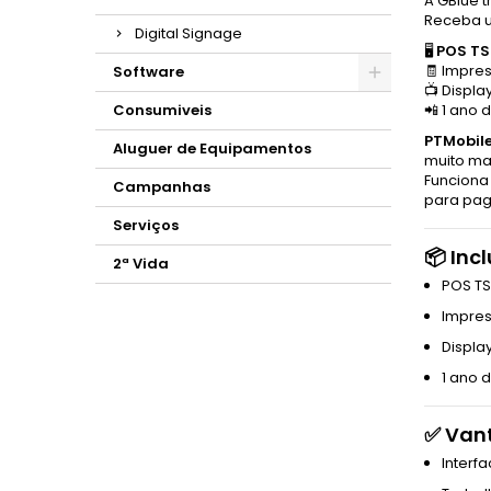
A GBlue 
Receba u
Digital Signage
🖥️
POS TS
🧾 Impre
Software
📺 Displa
Consumiveis
📲 1 ano 
PTMobil
Aluguer de Equipamentos
muito ma
Funcion
Campanhas
para pag
Serviços
📦
Incl
2ª Vida
POS TS
Impres
Displa
1 ano 
✅
Vant
Interf