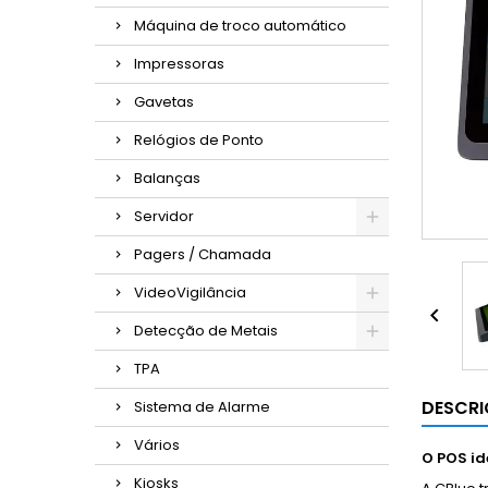
Máquina de troco automático
Impressoras
Gavetas
Relógios de Ponto
Balanças
Servidor
Pagers / Chamada
VideoVigilância

Detecção de Metais
TPA
DESCR
Sistema de Alarme
Vários
O POS id
Kiosks