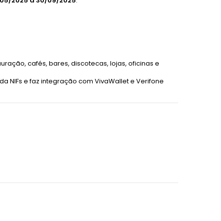
05/2025 a 30/09/2025
.
ação, cafés, bares, discotecas, lojas, oficinas e
alida NIFs e faz integração com VivaWallet e Verifone