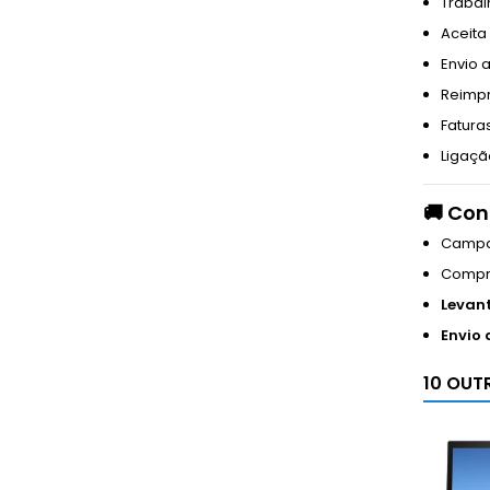
Trabalh
Aceita
Envio 
Reimpr
Fatura
Ligaçã
🚚
Con
Campan
Compra
Levan
Envio 
10 OUT