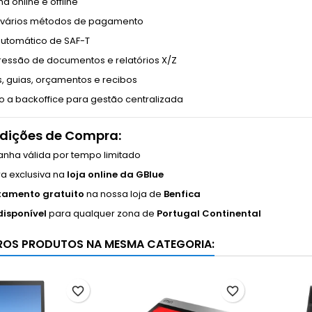
a online e offline
 vários métodos de pagamento
automático de SAF-T
essão de documentos e relatórios X/Z
s, guias, orçamentos e recibos
o a backoffice para gestão centralizada
dições de Compra:
ha válida por tempo limitado
 exclusiva na
loja online da GBlue
tamento gratuito
na nossa loja de
Benfica
disponível
para qualquer zona de
Portugal Continental
ROS PRODUTOS NA MESMA CATEGORIA:
favorite_border
favorite_border