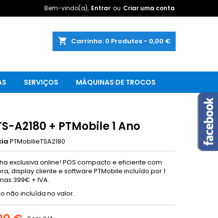
Bem-vindo(a),
Entrar
ou
Criar uma conta
shopping_cart
Carrinho:
0
Produtos - 0,00 €
AS
SERVIÇOS
MÁQUINAS DE TROCOS
TS-A2180 + PTMobile 1 Ano
cia
PTMobilieTSA2180
 exclusiva online! POS compacto e eficiente com
a, display cliente e software PTMobile incluído por 1
nas 399€ + IVA.
o não incluída no valor.