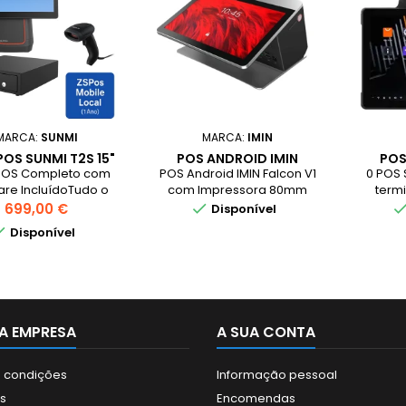
MARCA:
SUNMI
MARCA:
IMIN
POS SUNMI T2S 15"
POS ANDROID IMIN
POS
VETA ZONERICH +
FALCON V1 COM
POS Completo com
POS Android IMIN Falcon V1
0 POS 
OR SUNMI NS021 +
IMPRESSORA 80MM
are IncluídoTudo o
com Impressora 80mm
term
ÇA ZSPOS MOBILE
ecisa para começar
versátil
Preço
699,00 €

Disponível
LOCAL 1 ANO
rar: POS Sunmi T2S,
impr

Disponível
 de dinheiro, leitor
integ
digos de barras e
scanner
 ZSPos Mobile Local.
Andr
cone
Blueto
dual SI
A EMPRESA
A SUA CONTA
para res
gestã
 condições
Informação pessoal
s
Encomendas