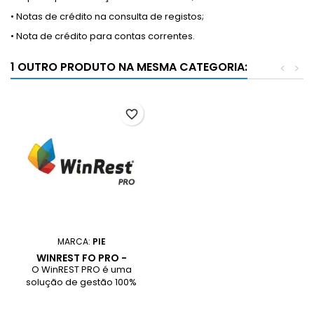
• Notas de crédito na consulta de registos;
• Nota de crédito para contas correntes.
1 OUTRO PRODUTO NA MESMA CATEGORIA:
<
>
favorite_border
MARCA:
PIE
WINREST FO PRO -
LICENÇA ANO
O WinREST PRO é uma
solução de gestão 100%
portuguesa, orientada à
restauração e similares. O