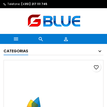
Telefone:
(+351) 217 111 745



CATEGORIAS
favorite_border