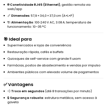
🌐
Conetividade RJ45 (Ethernet)
, gestão remota via
web/app
📏
Dimensões
: 57,9 × 34,0 × 37,0 cm (A×L×P)
🔌
Alimentação
: 100‑240 V AC, 3.08 A; temperatura de
funcionamento: 10–35 °C
🎯 Ideal para
Supermercados e lojas de conveniência
Restauração rápida, cafés e buffets
Quiosques de self-service com grande fl uxom
Farmácias, postos de abastecimento e vendas por impulso
Ambientes públicos com elevado volume de pagamentos
✅ Vantagens
💨
Troco em segundos
(até 8 transações por minuto)
🔒
Segurança robusta
: estrutura metálica, sem acesso à
gaveta