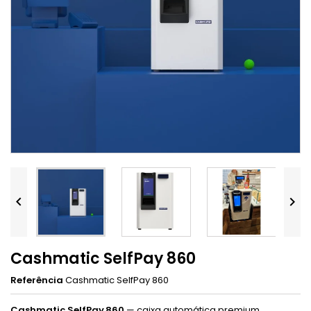


Cashmatic SelfPay 860
Referência
Cashmatic SelfPay 860
Cashmatic SelfPay 860
— caixa automática premium,