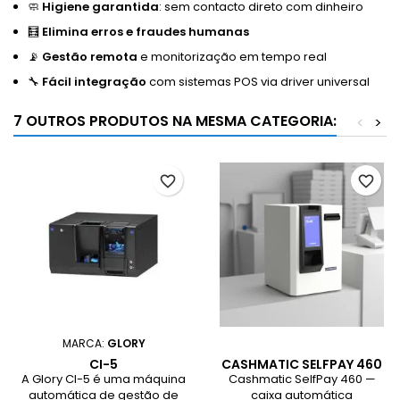
🧼
Higiene garantida
: sem contacto direto com dinheiro
🧮
Elimina erros e fraudes humanas
📡
Gestão remota
e monitorização em tempo real
🔧
Fácil integração
com sistemas POS via driver universal
7 OUTROS PRODUTOS NA MESMA CATEGORIA:
<
>
favorite_border
favorite_border
MARCA:
GLORY
CI-5
CASHMATIC SELFPAY 460
A Glory CI-5 é uma máquina
Cashmatic SelfPay 460 —
automática de gestão de
caixa automática