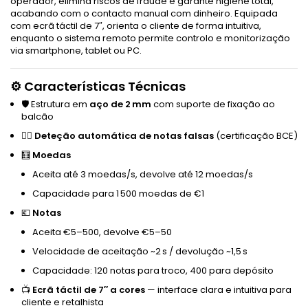
operador, elimina riscos de fraude e garante higiene total,
acabando com o contacto manual com dinheiro. Equipada
com ecrã táctil de 7″, orienta o cliente de forma intuitiva,
enquanto o sistema remoto permite controlo e monitorização
via smartphone, tablet ou PC.
⚙️ Características Técnicas
🛡️ Estrutura em
aço de 2 mm
com suporte de fixação ao
balcão
🕵️‍♂️
Deteção automática de notas falsas
(certificação BCE)
🧮
Moedas
Aceita até 3 moedas/s, devolve até 12 moedas/s
Capacidade para 1 500 moedas de €1
💶
Notas
Aceita €5–500, devolve €5–50
Velocidade de aceitação ~2 s / devolução ~1,5 s
Capacidade: 120 notas para troco, 400 para depósito
📺
Ecrã táctil de 7″ a cores
— interface clara e intuitiva para
cliente e retalhista