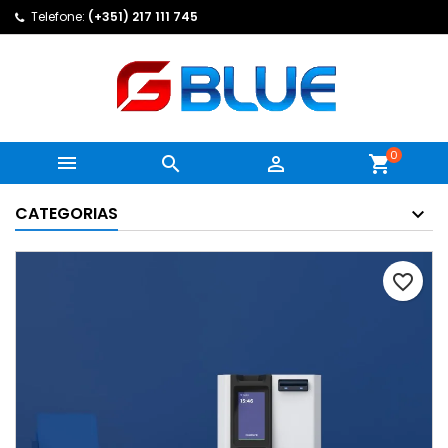
Telefone:
(+351) 217 111 745
0



shopping_cart
CATEGORIAS
favorite_border