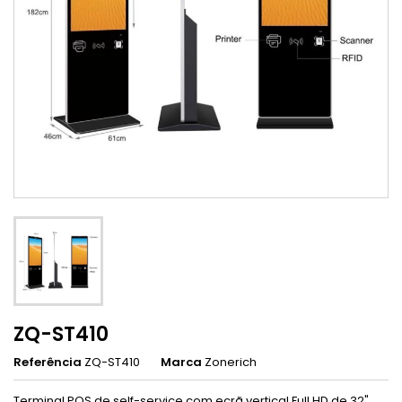
ZQ-ST410
Referência
ZQ-ST410
Marca
Zonerich
Terminal POS de self-service com ecrã vertical Full HD de 32",