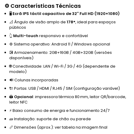
⚙️ Características Técnicas
🖥️
Ecrã IPS táctil capacitivo de 32″ Full HD (1920×1080)
📐 Ângulo de visão amplo de
178°
, ideal para espaços
públicos
👆
Multi-touch
responsivo e confortável
⚙️ Sistema operativo: Android 11 / Windows opcional
💽 Armazenamento: 2GB+16GB / 4GB+32GB (versões
disponíveis)
🌐 Conectividade: LAN / Wi-Fi / 3G / 4G (dependente de
modelo)
🔊 Colunas incorporadas
🔌 Portas: USB / HDMI / RJ45 / SIM (configuração variável)
🖨️
Opcional
: impressora térmica 80 mm, leitor QR/barcode,
leitor NFC
⚡ Baixo consumo de energia e funcionamento 24/7
🧱 Instalação: suporte de chão ou parede
📏 Dimensões (aprox.): ver tabela na imagem final