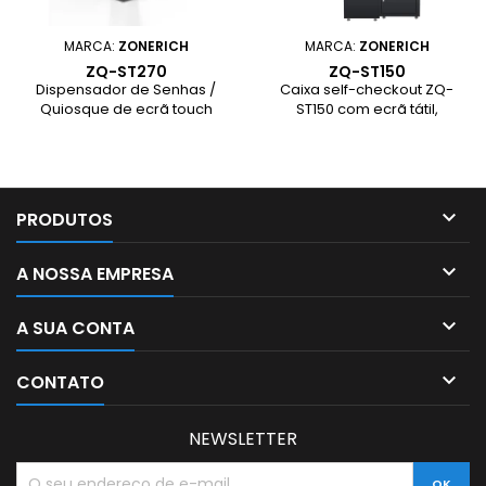
MARCA:
ZONERICH
MARCA:
ZONERICH
ZQ-ST270
ZQ-ST150
Dispensador de Senhas /
Caixa self-checkout ZQ-
Quiosque de ecrã touch
ST150 com ecrã tátil,
disponível em vários
impressora de talões,
formatos personalizados,
scanner e leitor NFC —
contruído em compósito de
solução compacta e
alumínio. A solução ideal
eficiente para vendas
para a gestão de filas e
assistidas pelo cliente.

PRODUTOS
atendimento.

A NOSSA EMPRESA

A SUA CONTA

CONTATO
NEWSLETTER