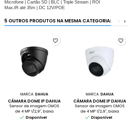
Microfone | Cartão SD | BLC | Triple Stream | ROI
Max.IR até 35m | DC 12V/POE
5 OUTROS PRODUTOS NA MESMA CATEGORIA:
<
>
favorite_border
favorite_border
MARCA:
DAHUA
MARCA:
DAHUA
CÂMARA DOME IP DAHUA
CÂMARA DOME IP DAHUA
4MP 2.8-12MM IP67 POE
4MP 2.8-12MM IP67 POE
Sensor de imagem CMOS
Sensor de imagem CMOS
PRETO
de 4 MP 1/2,9″, baixa
de 4 MP 1/2,9″, baixa
luminância e imagem de
luminância e imagem de


Disponível
Disponível
alta definição., Saídas máx.
alta definição., Saídas máx.
4 MP (2688 × 1520) a 20 fps
4 MP (2688 × 1520) a 20 fps