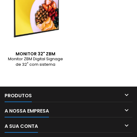
MONITOR 32" ZBM
DIGITAL SIGNAGE
Monitor ZBM Digital Signage
ANDROID
de 32" com sistema
Android — ideal para
publicidade dinâmica e
comunicação digital em
ambientes comerciais.

PRODUTOS

A NOSSA EMPRESA

A SUA CONTA