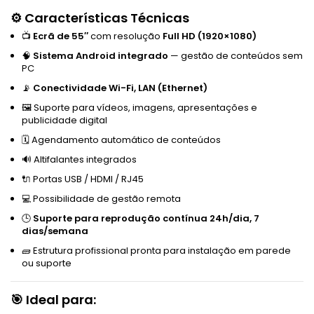
⚙️ Características Técnicas
📺
Ecrã de 55″
com resolução
Full HD (1920×1080)
🧠
Sistema Android integrado
— gestão de conteúdos sem
PC
📡
Conectividade Wi-Fi, LAN (Ethernet)
🖼️ Suporte para vídeos, imagens, apresentações e
publicidade digital
🗓️ Agendamento automático de conteúdos
🔊 Altifalantes integrados
🔌 Portas USB / HDMI / RJ45
💻 Possibilidade de gestão remota
🕒
Suporte para reprodução contínua 24h/dia, 7
dias/semana
🧱 Estrutura profissional pronta para instalação em parede
ou suporte
🎯 Ideal para: