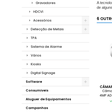
Gravadores
A tecnol
de alguns
HDCVI
6 OUTR
Acessórios
Detecção de Metais
TPA
Sistema de Alarme
Vários
Kiosks
Digital Signage
Software
CÂMAR
Consumiveis
4MP A
Câma
4MP AD
Aluguer de Equipamentos
Campanhas