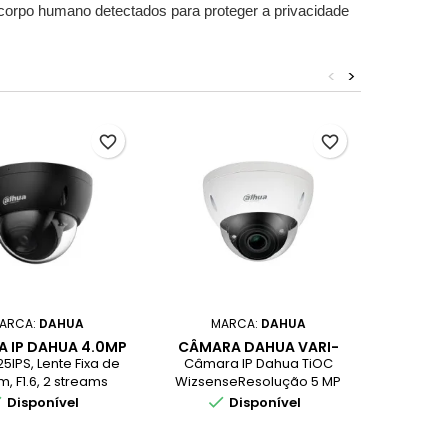
 corpo humano detectados para proteger a privacidade
<
>
favorite_border
favorite_border
ARCA:
DAHUA
MARCA:
DAHUA
M
 IP DAHUA 4.0MP
CÂMARA DAHUA VARI-
CÂMARA
NSE 2.8MM IP67
FOCAL DOME 5MP
8MP TI
5IPS, Lente Fixa de
Câmara IP Dahua TiOC
Câmar
TARLIGHT(BLACK)
WIZSENSE 2.7MM IP67
, F1.6, 2 streams
WizsenseResolução 5 MP
8MP Ful
SMD PLUS
tâneos para até 6
(2592 × 1944) @20 fps. 2.7″
CMOS | 



Disponível
Disponível
s (largura de banda
CMOSLente Varifocal 2.7 –
fpsROI, 
: 36M), Microfone
13.5mm F1.5FOV Horizontal:
SMD Plu