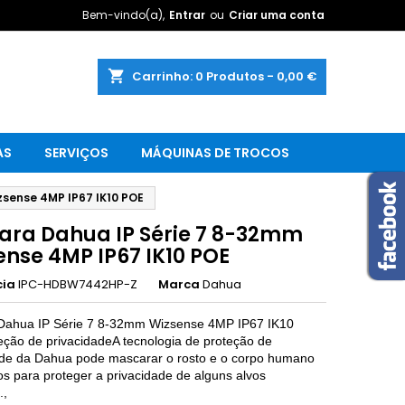
Bem-vindo(a),
Entrar
ou
Criar uma conta
shopping_cart
Carrinho:
0
Produtos - 0,00 €
AS
SERVIÇOS
MÁQUINAS DE TROCOS
sense 4MP IP67 IK10 POE
ra Dahua IP Série 7 8-32mm
ense 4MP IP67 IK10 POE
cia
IPC-HDBW7442HP-Z
Marca
Dahua
ahua IP Série 7 8-32mm Wizsense 4MP IP67 IK10
eção de privacidade
A tecnologia de proteção de
ade da Dahua pode mascarar o rosto e o corpo humano
s para proteger a privacidade de alguns alvos
.,