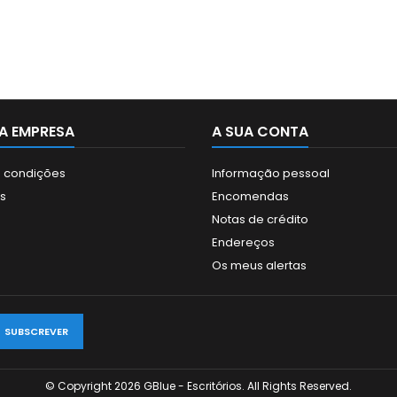
Operating Temperature: –
incluí
40 °C to +60 °C (–40 °F to
Micro S
+140 °F), Operating
com: ONV
Humidity: ≤95%, Storage
P2P, S
Temperature: –40 °C to +60
A EMPRESA
A SUA CONTA
 condições
Informação pessoal
s
Encomendas
Notas de crédito
Endereços
Os meus alertas
© Copyright 2026 GBlue - Escritórios. All Rights Reserved.