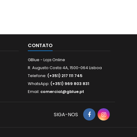
do. Suporta cartão
99°–26° | Vertical: 72°–20° |
2.8mm |
D 256G, Compatível
Diagonal: 133°–33°Alcance
3D
IF (Perfil S/G); CGI;
Infra Vermelhos 40 Metros
digitalDe
oftware de gestão:
Face
DSS; DMSS.
CONTATO
GBlue - Loja Online
R. Augusto Costa 4A, 1500-064 Lisboa
Telefone:
(+351) 217 111 745
WhatsApp:
(+351) 969 803 831
Email:
comercial@gblue.pt
SIGA-NOS