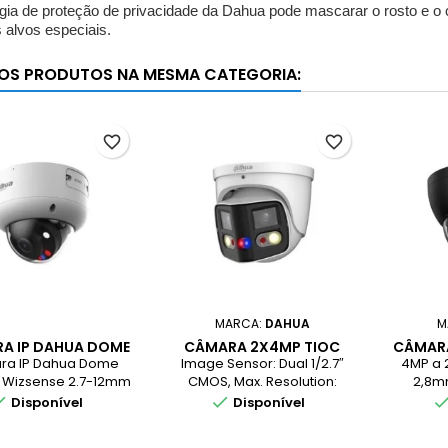
ogia de proteção de privacidade da Dahua pode mascarar o rosto e o
 alvos especiais.
OS PRODUTOS NA MESMA CATEGORIA:
favorite_border
favorite_border
MARCA:
DAHUA
M
A IP DAHUA DOME
CÂMARA 2X4MP TIOC
CÂMARA
D WIZSENSE 2.7-
DUO SPLICING FIXED-
WIZSE
ra IP Dahua Dome
Image Sensor: Dual 1/2.7″
4MP a 2
12MM
FOCAL EYEBALL WIZSENSE
POE S
 Wizsense 2.7-12mm
CMOS, Max. Resolution:
2,8mm
NETWORK
4096 (H) × 1860 (V), ROM:
simul


Disponível
Disponível
128 MB, RAM: 1 GB, Scanning
usuário
System: Progressive,
total