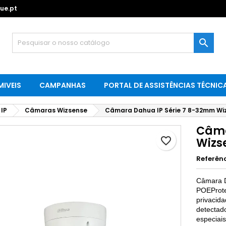
ue.pt

IVEIS
CAMPANHAS
PORTAL DE ASSISTÊNCIAS TÉCNIC
IP
Câmaras Wizsense
Câmara Dahua IP Série 7 8-32mm Wiz
Câma
favorite_border
Wizs
Referên
Câmara D
POE
Prot
privacid
detectado
especiais