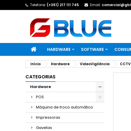
Telefone:
(+351) 217 111 745
Email:
comercial@gbl
HARDWARE
SOFTWARE
CONSUM
Início
Hardware
VideoVigilância
CCTV 
CATEGORIAS
Hardware
POS
Máquina de troco automático
Impressoras
Gavetas