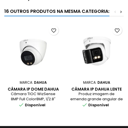
16 OUTROS PRODUTOS NA MESMA CATEGORIA:
<
>
favorite_border
favorite_border
MARCA:
DAHUA
MARCA:
DAHUA
CÂMARA IP DOME DAHUA
CÂMARA IP DAHUA LENTE
8MP TIOC SMD WDR IP67
DUPLA 4MP WIZMIND 180º
Câmara TIOC WizSense
Produz imagem de
POE
IP67 EPTZ SMD
8MP Full Color8MP, 1/2.8″
emenda grande angular de
CMOS | (3840 x 2160) @20
180°., Saídas máx. 8 MP


Disponível
Disponível
fpsROI, SMART H.264/H.265 |
(4096 × 1800) a 25 fps.,
SMD PlusLente Fixa Focal
Codec H.265, alta taxa de
2.8mm | Modo RotaçãoWDR,
compressão, taxa de bits
3D NR, HLC, BLC,
ultrabaixa., Luz quente