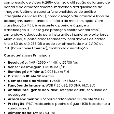
compressão de vídeo H.265+ otimiza a utilização da largura de
banda e do armazenamento, mantendo alta qualidade de
imagem. A câmara suporta funcionalidades de análise
inteligente de vídeo (IVS), como deteção de intrusão e linha de
passagem, aumentando a eficácia da monitorização. Com
classificação IP67, é resistente a poeira e água, e a
classificação IK10 assegura proteção contra vandalismo,
tornando-a adequada para instalações interiores e exteriores.
Além disso, suporta armazenamento local através de cartão
Micro SD de até 256 GB e pode ser alimentada via 12V DC ou
PoE (Power over Ethernet), facilitando a instalação.
Características Principais:
Resolução:
4MP (2560 × 1440) a 25/30 fps
Sensor de Imagem:
CMOS de 1/3”
Iluminação Mínima:
0,008 Lux @ F1.6
Distância IR:
Até 30 metros
Compressão de Vídeo:
H.265/H.264/MJPEG
Funções de Imagem:
WDR (120 dB), 3D DNR, HLC, BLC
Análise Inteligente de Vídeo:
Deteção de intrusão, linha de
passagem
Armazenamento:
Slot para cartão Micro SD de até 256 GB
Proteção:
IP67 (resistente a poeira e água), IK10 (resistente a
vandalismo)
Alimentação:
12V DC ou PoE