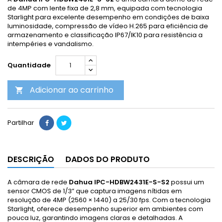
de 4MP com lente fixa de 2,8 mm, equipada com tecnologia
Starlight para excelente desempenho em condições de baixa
luminosidade, compressão de vídeo H.265 para eficiência de
armazenamento e classificação IP67/IK10 para resistência a
intempéries e vandalismo.
Quantidade
Adicionar ao carrinho

Partilhar
DESCRIÇÃO
DADOS DO PRODUTO
A câmara de rede
Dahua IPC-HDBW2431E-S-S2
possui um
sensor CMOS de 1/3” que captura imagens nítidas em
resolução de 4MP (2560 × 1440) a 25/30 fps. Com a tecnologia
Starlight, oferece desempenho superior em ambientes com
pouca luz, garantindo imagens claras e detalhadas. A