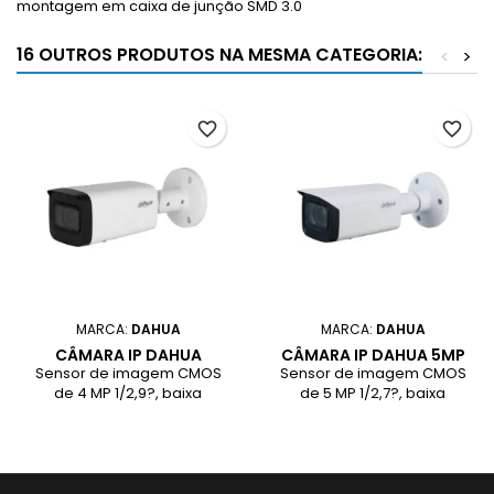
montagem em caixa de junção SMD 3.0
16 OUTROS PRODUTOS NA MESMA CATEGORIA:
<
>
favorite_border
favorite_border
MARCA:
DAHUA
MARCA:
DAHUA
CÂMARA IP DAHUA
CÂMARA IP DAHUA 5MP
BULLET 4MP 2.7-13.5MM
WIZSENSE 2.8-12MM
Sensor de imagem CMOS
Sensor de imagem CMOS
ZM WIZSENSE SMD PLUS
IR60M IP67 POE SMD PLUS
de 4 MP 1/2,9?, baixa
de 5 MP 1/2,7?, baixa
IP67 POE
luminância e imagem de
luminância e imagem de
alta definição., Saídas máx.
alta definição.Saídas máx. 5
4 MP (2688 × 1520) a 20 fps
MP (2592 × 1944) a 20 fps e
e suporta 2560 × 1440 (2560
suporta 4 MP (2688 × 1520)
× 1440) a 25/30 fps., Codec
a 25/30 fps.Codec H.265,