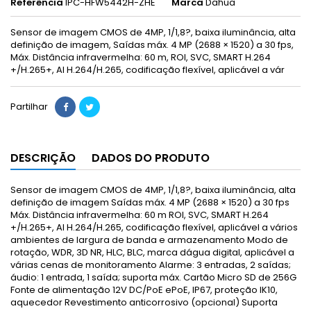
Referência
IPC-HFW5442H-ZHE
Marca
Dahua
Sensor de imagem CMOS de 4MP, 1/1,8?, baixa iluminância, alta
definição de imagem, Saídas máx. 4 MP (2688 × 1520) a 30 fps,
Máx. Distância infravermelha: 60 m, ROI, SVC, SMART H.264
+/H.265+, AI H.264/H.265, codificação flexível, aplicável a vár
Partilhar
DESCRIÇÃO
DADOS DO PRODUTO
Sensor de imagem CMOS de 4MP, 1/1,8?, baixa iluminância, alta
definição de imagem Saídas máx. 4 MP (2688 × 1520) a 30 fps
Máx. Distância infravermelha: 60 m ROI, SVC, SMART H.264
+/H.265+, AI H.264/H.265, codificação flexível, aplicável a vários
ambientes de largura de banda e armazenamento Modo de
rotação, WDR, 3D NR, HLC, BLC, marca dágua digital, aplicável a
várias cenas de monitoramento Alarme: 3 entradas, 2 saídas;
áudio: 1 entrada, 1 saída; suporta máx. Cartão Micro SD de 256G
Fonte de alimentação 12V DC/PoE ePoE, IP67, proteção IK10,
aquecedor Revestimento anticorrosivo (opcional) Suporta