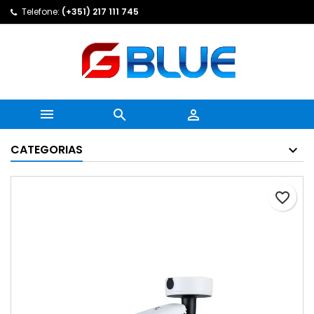
Telefone:
(+351) 217 111 745



CATEGORIAS
favorite_border