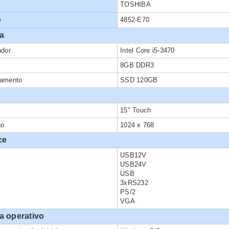
TOSHIBA
o
4852-E70
a
ador
Intel Core i5-3470
8GB DDR3
amento
SSD 120GB
15" Touch
ão
1024 x 768
ce
USB12V
USB24V
USB
3xRS232
PS/2
VGA
a operativo