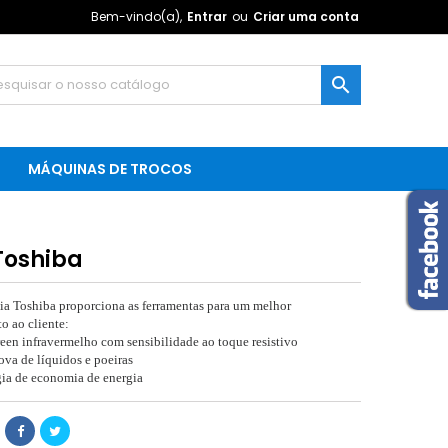
Bem-vindo(a),
Entrar
ou
Criar uma conta

MÁQUINAS DE TROCOS
Toshiba
ia Toshiba proporciona as ferramentas para um melhor
o ao cliente:
een infravermelho com sensibilidade ao toque resistivo
ova de líquidos e poeiras
ia de economia de energia